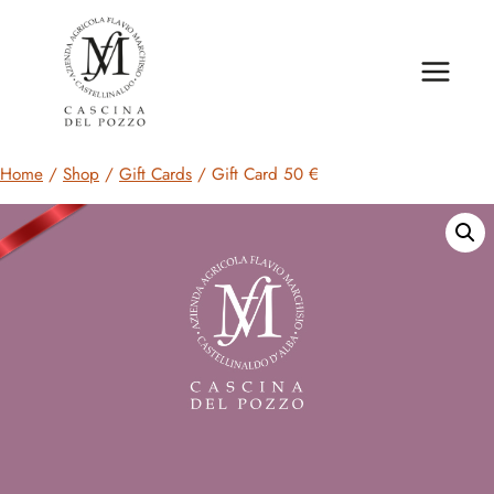
Salta
al
contenuto
Home
/
Shop
/
Gift Cards
/
Gift Card 50 €