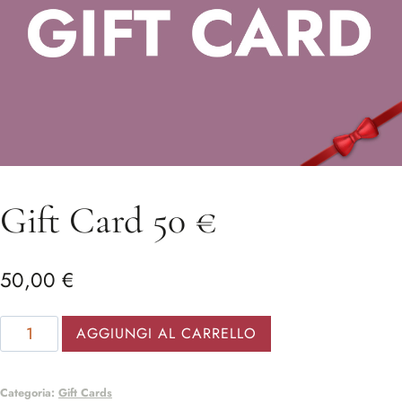
Gift Card 50 €
50,00
€
Gift
AGGIUNGI AL CARRELLO
Card
50
Categoria:
Gift Cards