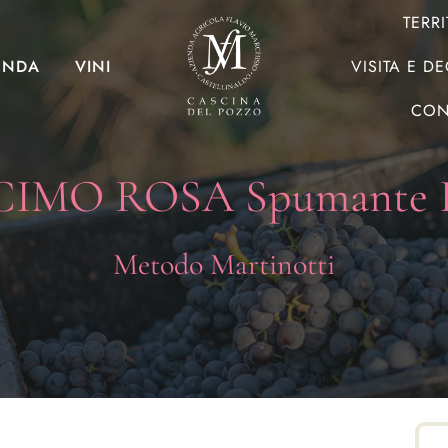
TERR
ENDA
VINI
VISITA E D
CON
IMO ROSA Spumante 
Metodo Martinotti