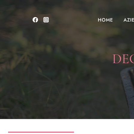
Salta
al
HOME
AZI
contenuto
DEC