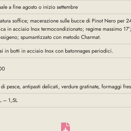
le a fine agosto o inizio settembre
atura soffice; macerazione sulle bucce di Pinot Nero per 2
ica in acciaio Inox termocondizionato; regime massimo 17°
’ossigeno; spumantizzato con metodo Charmat.
i in botti in acciaio Inox con batonnages periodici.
00
i di pesce, antipasti delicati, verdure gratinate, formaggi fres
L – 1,5L