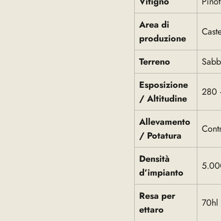
Vitigno
Pino
Area di
Caste
produzione
Terreno
Sabbi
Esposizione
280 
/ Altitudine
Allevamento
Contr
/ Potatura
Densità
5.000
d’impianto
Resa per
70hl
ettaro