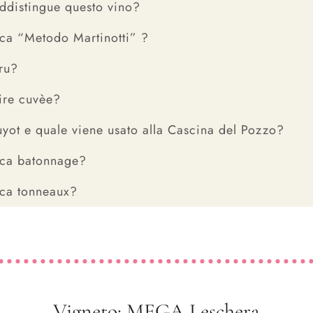
ddistingue questo vino?
ica “Metodo Martinotti” ?
ru?
ire cuvèe?
uyot e quale viene usato alla Cascina del Pozzo?
ica batonnage?
ica tonneaux?
Vigneto: MEGA Leschera