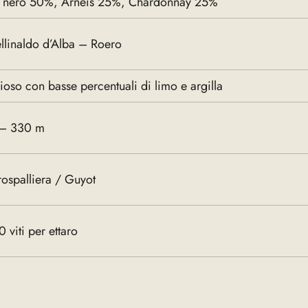
t nero 50%, Arneis 25%, Chardonnay 25%
llinaldo d’Alba – Roero
oso con basse percentuali di limo e argilla
– 330 m
ospalliera / Guyot
 viti per ettaro