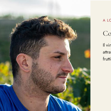
A L
Cos
Il v
attr
frutti