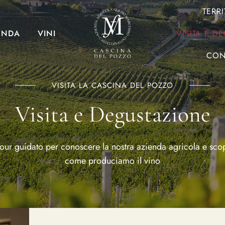
TERR
ENDA
VINI
VISITA E D
CON
VISITA LA CASCINA DEL POZZO
Visita e Degustazione
our guidato per conoscere la nostra azienda agricola e sco
come produciamo il vino