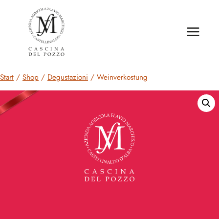
Zum
Inhalt
springen
Start
/
Shop
/
Degustazioni
/
Weinverkostung